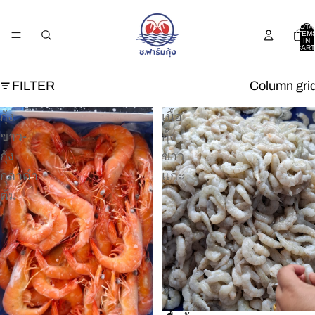
TOTA
ITEM
IN
CART
0
FILTER
Column gri
กุ้ง
เนื้อ
ขาว-
กุ้ง
กุ้ง
ขาว
กุลาดำ
แกะ
ต้ม